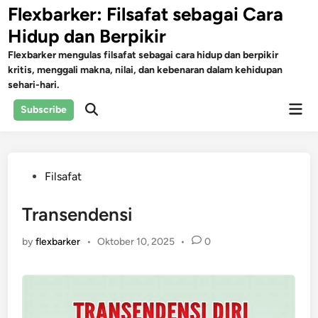
Skip
Flexbarker: Filsafat sebagai Cara
to
Hidup dan Berpikir
content
Flexbarker mengulas filsafat sebagai cara hidup dan berpikir
kritis, menggali makna, nilai, dan kebenaran dalam kehidupan
sehari-hari.
Mai
Subscribe
Open
Men
Search
Posted
Filsafat
in
Transendensi
by
flexbarker
•
Oktober 10, 2025
•
0