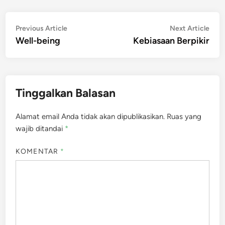
Navigasi
Previous
Nex
Previous Article
Next Article
article:
artic
Well-being
Kebiasaan Berpikir
pos
Tinggalkan Balasan
Alamat email Anda tidak akan dipublikasikan.
Ruas yang
wajib ditandai
*
KOMENTAR
*