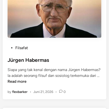
a
l
I
n
t
e
l
l
i
P
Filsafat
g
o
e
s
Jürgen Habermas
n
t
Siapa yang tak kenal dengan nama Jürgen Habermas?
c
e
J
Ia adalah seorang filsuf dan sosiolog terkemuka dari …
e
d
ü
Read more
i
r
n
by
flexbarker
•
Juni 21, 2026
•
0
g
e
n