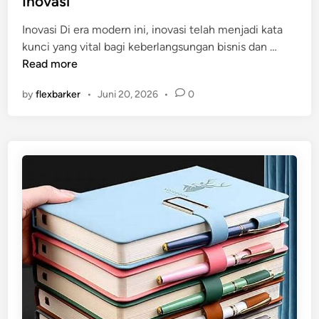
Inovasi
t
Inovasi Di era modern ini, inovasi telah menjadi kata
e
I
kunci yang vital bagi keberlangsungan bisnis dan …
d
n
Read more
i
o
n
by
flexbarker
•
Juni 20, 2026
•
0
v
a
s
i