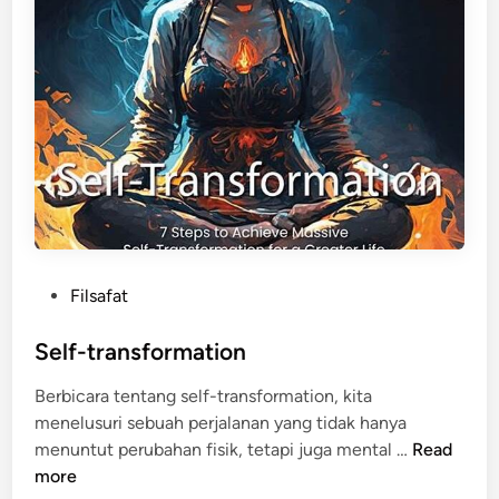
P
Filsafat
o
s
Self-transformation
t
Berbicara tentang self-transformation, kita
e
menelusuri sebuah perjalanan yang tidak hanya
d
S
menuntut perubahan fisik, tetapi juga mental …
Read
i
e
more
n