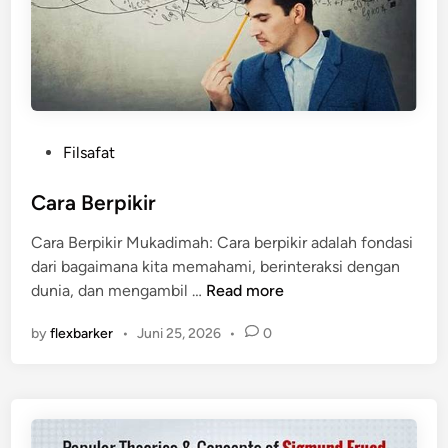
P
Filsafat
o
s
Cara Berpikir
t
Cara Berpikir Mukadimah: Cara berpikir adalah fondasi
e
dari bagaimana kita memahami, berinteraksi dengan
d
C
dunia, dan mengambil …
Read more
i
a
n
by
flexbarker
•
Juni 25, 2026
•
0
r
a
B
e
r