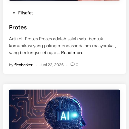
P
Filsafat
o
s
Protes
t
Artikel: Protes Protes adalah salah satu bentuk
e
komunikasi yang paling mendasar dalam masyarakat,
d
P
yang berfungsi sebagai …
Read more
i
r
n
by
flexbarker
•
Juni 22, 2026
•
0
o
t
e
s