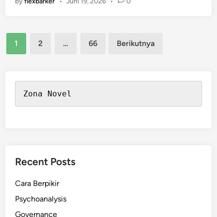
by
flexbarker
•
Juni 19, 2026
•
0
l
l
e
Paginasi
c
1
2
…
66
Berikutnya
t
pos
i
v
i
Zona Novel
t
y
Recent Posts
Cara Berpikir
Psychoanalysis
Governance