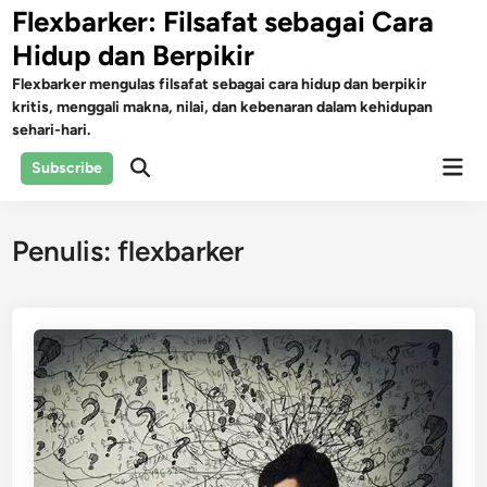
Skip
Flexbarker: Filsafat sebagai Cara
to
Hidup dan Berpikir
content
Flexbarker mengulas filsafat sebagai cara hidup dan berpikir
kritis, menggali makna, nilai, dan kebenaran dalam kehidupan
sehari-hari.
Mai
Subscribe
Open
Men
Search
Penulis:
flexbarker