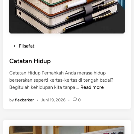
P
Filsafat
o
s
Catatan Hidup
t
Catatan Hidup Pernahkah Anda merasa hidup
e
berserakan seperti kertas-kertas di tengah badai?
d
C
Begitulah kehidupan kita tanpa …
Read more
i
a
n
by
flexbarker
•
Juni 19, 2026
•
0
t
a
t
a
n