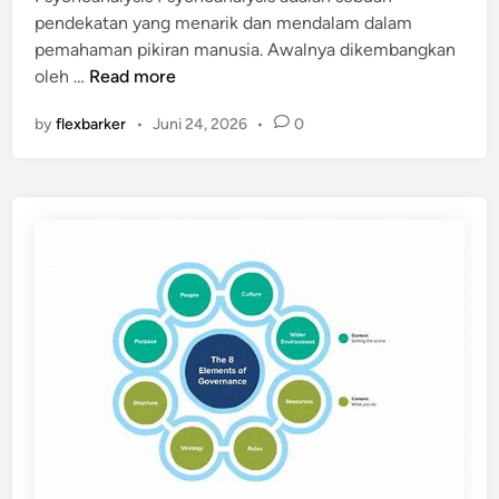
e
pendekatan yang menarik dan mendalam dalam
d
pemahaman pikiran manusia. Awalnya dikembangkan
i
P
oleh …
Read more
n
s
by
flexbarker
•
Juni 24, 2026
•
0
y
c
h
o
a
n
a
l
y
s
i
s