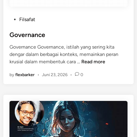
P
Filsafat
o
s
Governance
t
Governance Governance, istilah yang sering kita
e
dengar dalam berbagai konteks, memainkan peran
d
G
krusial dalam membentuk cara …
Read more
i
o
n
by
flexbarker
•
Juni 23, 2026
•
0
v
e
r
n
a
n
c
e