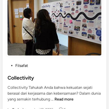
H
i
d
u
p
P
Filsafat
o
s
Collectivity
t
Collectivity Tahukah Anda bahwa kekuatan sejati
e
berasal dari kerjasama dan kebersamaan? Dalam dunia
d
C
yang semakin terhubung …
Read more
i
o
n