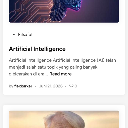
P
Filsafat
o
s
Artificial Intelligence
t
Artificial Intelligence Artificial Intelligence (AI) telah
e
menjadi salah satu topik yang paling banyak
d
A
dibicarakan di era …
Read more
i
r
n
by
flexbarker
•
Juni 21, 2026
•
0
t
i
f
i
c
i