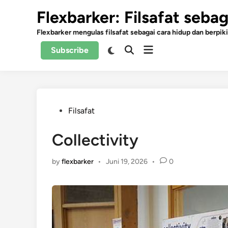
Skip
Flexbarker: Filsafat seba
to
content
Flexbarker mengulas filsafat sebagai cara hidup dan berpiki
Open
Switch
Subscribe
Open
to
menu
Search
dark
mode
Posted
Filsafat
in
Collectivity
by
flexbarker
•
Juni 19, 2026
•
0