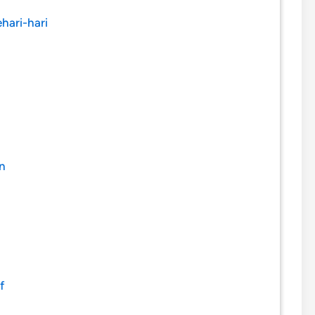
hari-hari
n
f