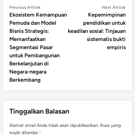
Navigasi
Previous
Nex
Previous Article
Next Article
article:
artic
Ekosistem Kemampuan
Kepemimpinan
pos
Pemuda dan Model
pendidikan untuk
Bisnis Strategis:
keadilan sosial: Tinjauan
Memanfaatkan
sistematis bukti
Segmentasi Pasar
empiris
untuk Pembangunan
Berkelanjutan di
Negara-negara
Berkembang
Tinggalkan Balasan
Alamat email Anda tidak akan dipublikasikan.
Ruas yang
wajib ditandai
*