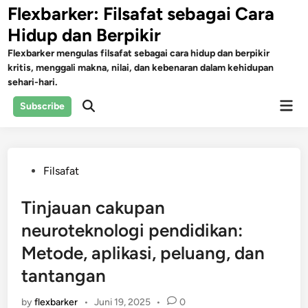
Skip
Flexbarker: Filsafat sebagai Cara
to
Hidup dan Berpikir
content
Flexbarker mengulas filsafat sebagai cara hidup dan berpikir
kritis, menggali makna, nilai, dan kebenaran dalam kehidupan
sehari-hari.
Mai
Subscribe
Open
Men
Search
Posted
Filsafat
in
Tinjauan cakupan
neuroteknologi pendidikan:
Metode, aplikasi, peluang, dan
tantangan
by
flexbarker
•
Juni 19, 2025
•
0