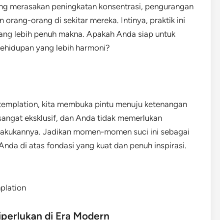
 yang merasakan peningkatan konsentrasi, pengurangan
rang-orang di sekitar mereka. Intinya, praktik ini
ang lebih penuh makna. Apakah Anda siap untuk
kehidupan yang lebih harmoni?
templation, kita membuka pintu menuju ketenangan
sangat eksklusif, dan Anda tidak memerlukan
lakukannya. Jadikan momen-momen suci ini sebagai
Anda di atas fondasi yang kuat dan penuh inspirasi.
plation
perlukan di Era Modern