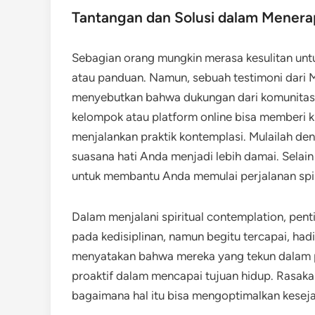
Tantangan dan Solusi dalam Menera
Sebagian orang mungkin merasa kesulitan unt
atau panduan. Namun, sebuah testimoni dari Ma
menyebutkan bahwa dukungan dari komunitas 
kelompok atau platform online bisa memberi k
menjalankan praktik kontemplasi. Mulailah de
suasana hati Anda menjadi lebih damai. Selain i
untuk membantu Anda memulai perjalanan spiri
Dalam menjalani spiritual contemplation, penti
pada kedisiplinan, namun begitu tercapai, had
menyatakan bahwa mereka yang tekun dalam pr
proaktif dalam mencapai tujuan hidup. Rasakan
bagaimana hal itu bisa mengoptimalkan kesej