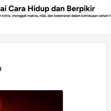
gai Cara Hidup dan Berpikir
r kritis, menggali makna, nilai, dan kebenaran dalam kehidupan sehari-h
n