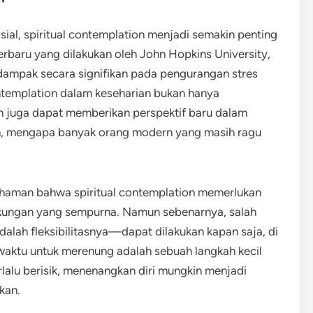
ial, spiritual contemplation menjadi semakin penting
terbaru yang dilakukan oleh John Hopkins University,
dampak secara signifikan pada pengurangan stres
ntemplation dalam keseharian bukan hanya
an juga dapat memberikan perspektif baru dalam
h, mengapa banyak orang modern yang masih ragu
haman bahwa spiritual contemplation memerlukan
gkungan yang sempurna. Namun sebenarnya, salah
dalah fleksibilitasnya—dapat dilakukan kapan saja, di
waktu untuk merenung adalah sebuah langkah kecil
rlalu berisik, menenangkan diri mungkin menjadi
kan.