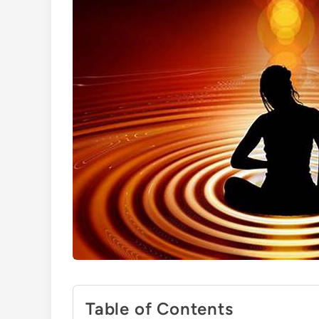
Table of Contents