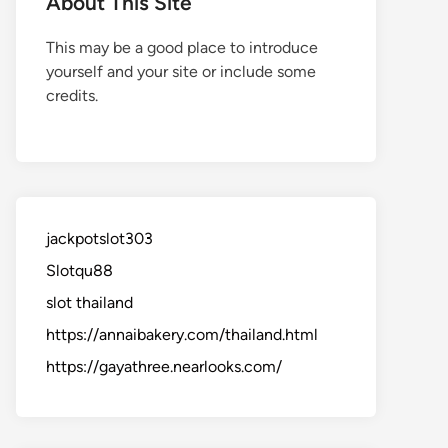
About This Site
This may be a good place to introduce
yourself and your site or include some
credits.
jackpotslot303
Slotqu88
slot thailand
https://annaibakery.com/thailand.html
https://gayathree.nearlooks.com/