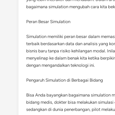
bagaimana simulation mengubah cara kita beke
Peran Besar Simulation
Simulation memiliki peran besar dalam memas
terbaik berdasarkan data dan analisis yang kom
bisnis baru tanpa risiko kehilangan modal. Ini
menyelinap ke dalam benak kita ketika berpi
dengan mengandalkan teknologi ini.
Pengaruh Simulation di Berbagai Bidang
Bisa Anda bayangkan bagaimana simulation 
bidang medis, dokter bisa melakukan simulasi 
sedangkan di dunia penerbangan, pilot melak