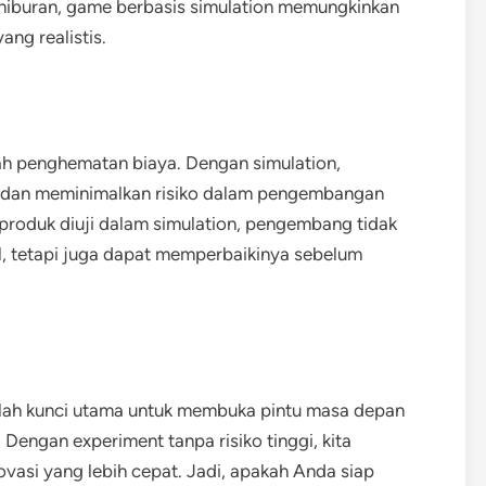
iburan, game berbasis simulation memungkinkan
ng realistis.
lah penghematan biaya. Dengan simulation,
 dan meminimalkan risiko dalam pengembangan
produk diuji dalam simulation, pengembang tidak
l, tetapi juga dapat memperbaikinya sebelum
dalah kunci utama untuk membuka pintu masa depan
Dengan experiment tanpa risiko tinggi, kita
si yang lebih cepat. Jadi, apakah Anda siap