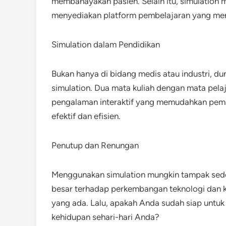
membahayakan pasien. Selain itu, simulation
menyediakan platform pembelajaran yang men
Simulation dalam Pendidikan
Bukan hanya di bidang medis atau industri, d
simulation. Dua mata kuliah dengan mata pel
pengalaman interaktif yang memudahkan pemah
efektif dan efisien.
Penutup dan Renungan
Menggunakan simulation mungkin tampak sede
besar terhadap perkembangan teknologi dan
yang ada. Lalu, apakah Anda sudah siap untuk
kehidupan sehari-hari Anda?