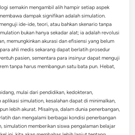
logi semakin mengambil alih hampir setiap aspek
g membawa dampak signifikan adalah simulation.
nguji ide-ide, teori, atau bahkan skenario tanpa
imulation bukan hanya sekadar alat; ia adalah revolusi
n, memungkinkan akurasi dan efisiensi yang belum
para ahli medis sekarang dapat berlatih prosedur
entuh pasien, sementara para insinyur dapat menguji
trem tanpa harus membangun satu bata pun. Hebat,
idang, mulai dari pendidikan, kedokteran,
plikasi simulation, kesalahan dapat di minimalkan,
 pun lebih akurat. Misalnya, dalam dunia penerbangan,
rlatih dan mengalami berbagai kondisi penerbangan
, simulation memberikan siswa pengalaman belajar
kel ini, kita akan membahas lebih lanjut tentang