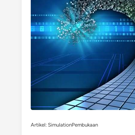
Artikel: SimulationPembukaan