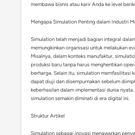
membawa bisnis atau karir Anda ke level beri
Mengapa Simulation Penting dalam Industri 
Simulation telah menjadi bagian integral dal
memungkinkan organisasi untuk melakukan evalu
Misalnya, dalam konteks manufaktur, simulati
produksi baru tanpa harus menghentikan oper
berharga. Selain itu, simulation memfasilitasi 
dapat diuji dan disempurnakan sebelum diim
keberhasilan dalam implementasi dunia nyata. 
simulation semakin diminati di era digital ini.
Struktur Artikel
Simulation sebagai inovasi menawarkan penye