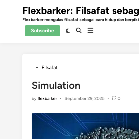
Skip
Flexbarker: Filsafat seba
to
content
Flexbarker mengulas filsafat sebagai cara hidup dan berpiki
Open
Switch
Subscribe
Open
to
menu
Search
dark
mode
Posted
Filsafat
in
Simulation
by
flexbarker
•
September 29, 2025
•
0