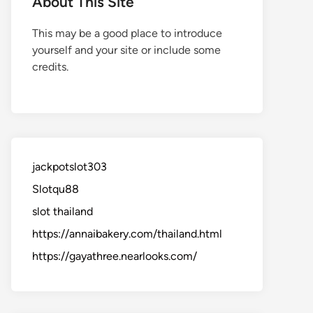
About This Site
This may be a good place to introduce
yourself and your site or include some
credits.
jackpotslot303
Slotqu88
slot thailand
https://annaibakery.com/thailand.html
https://gayathree.nearlooks.com/