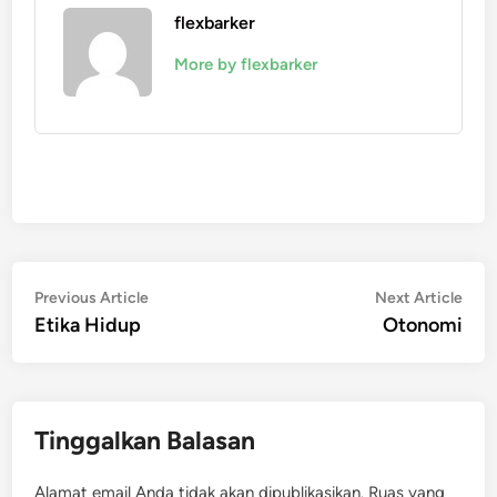
flexbarker
More by flexbarker
Navigasi
Previous
Nex
Previous Article
Next Article
article:
artic
Etika Hidup
Otonomi
pos
Tinggalkan Balasan
Alamat email Anda tidak akan dipublikasikan.
Ruas yang