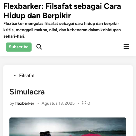
Skip
Flexbarker: Filsafat sebagai Cara
to
Hidup dan Berpikir
content
Flexbarker mengulas filsafat sebagai cara hidup dan berpikir
kritis, menggali makna, nilai, dan kebenaran dalam kehidupan
sehari-hari.
Mai
Subscribe
Open
Men
Search
Posted
Filsafat
in
Simulacra
by
flexbarker
•
Agustus 13, 2025
•
0