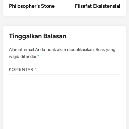
article:
artic
Philosopher’s Stone
Filsafat Eksistensial
pos
Tinggalkan Balasan
Alamat email Anda tidak akan dipublikasikan.
Ruas yang
wajib ditandai
*
KOMENTAR
*