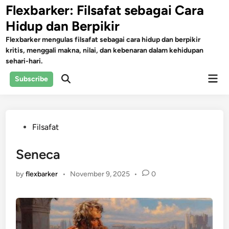
Skip
Flexbarker: Filsafat sebagai Cara
to
Hidup dan Berpikir
content
Flexbarker mengulas filsafat sebagai cara hidup dan berpikir
kritis, menggali makna, nilai, dan kebenaran dalam kehidupan
sehari-hari.
Mai
Subscribe
Open
Men
Search
Posted
Filsafat
in
Seneca
by
flexbarker
•
November 9, 2025
•
0