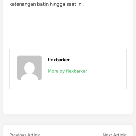
ketenangan batin hingga saat ini.
flexbarker
More by flexbarker
Navigasi
Previous
Nex
Previous Article
Next Article