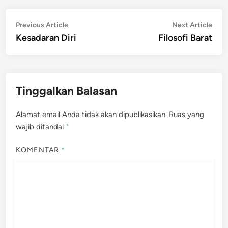
Navigasi
Previous
Nex
Previous Article
Next Article
article:
artic
Kesadaran Diri
Filosofi Barat
pos
Tinggalkan Balasan
Alamat email Anda tidak akan dipublikasikan.
Ruas yang
wajib ditandai
*
KOMENTAR
*