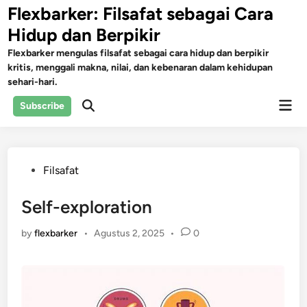
Skip
Flexbarker: Filsafat sebagai Cara
to
Hidup dan Berpikir
content
Flexbarker mengulas filsafat sebagai cara hidup dan berpikir
kritis, menggali makna, nilai, dan kebenaran dalam kehidupan
sehari-hari.
Mai
Subscribe
Open
Men
Search
Posted
Filsafat
in
Self-exploration
by
flexbarker
•
Agustus 2, 2025
•
0