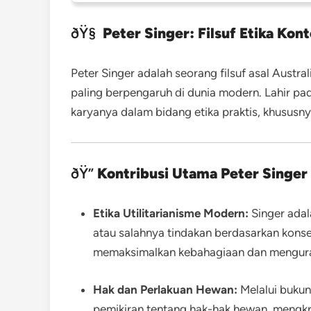
ðŸ§
Peter Singer: Filsuf Etika Ko
Peter Singer adalah seorang filsuf asal Austral
paling berpengaruh di dunia modern. Lahir pad
karyanya dalam bidang etika praktis, khususnya
ðŸ”
Kontribusi Utama Peter Singer
Etika Utilitarianisme Modern:
Singer adal
atau salahnya tindakan berdasarkan kons
memaksimalkan kebahagiaan dan mengura
Hak dan Perlakuan Hewan:
Melalui buku
pemikiran tentang hak-hak hewan, mengkr