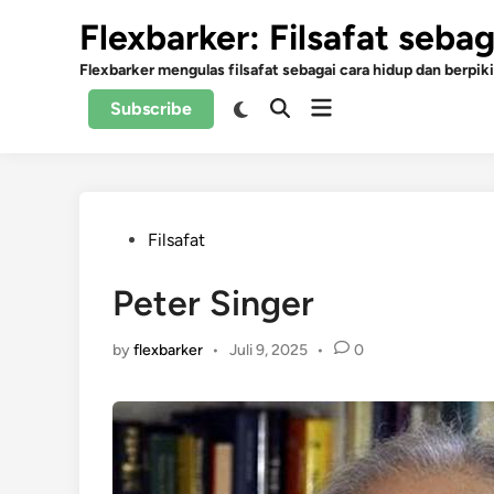
Skip
Flexbarker: Filsafat seba
to
content
Flexbarker mengulas filsafat sebagai cara hidup dan berpiki
Open
Switch
Subscribe
Open
to
menu
Search
dark
mode
Posted
Filsafat
in
Peter Singer
by
flexbarker
•
Juli 9, 2025
•
0