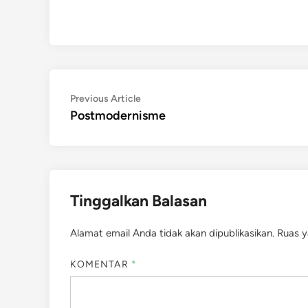
Navigasi
Previous
Previous Article
article:
Postmodernisme
pos
Tinggalkan Balasan
Alamat email Anda tidak akan dipublikasikan.
Ruas y
KOMENTAR
*