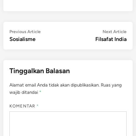
Navigasi
Previous
Nex
Previous Article
Next Article
article:
artic
Sosialisme
Filsafat India
pos
Tinggalkan Balasan
Alamat email Anda tidak akan dipublikasikan.
Ruas yang
wajib ditandai
*
KOMENTAR
*