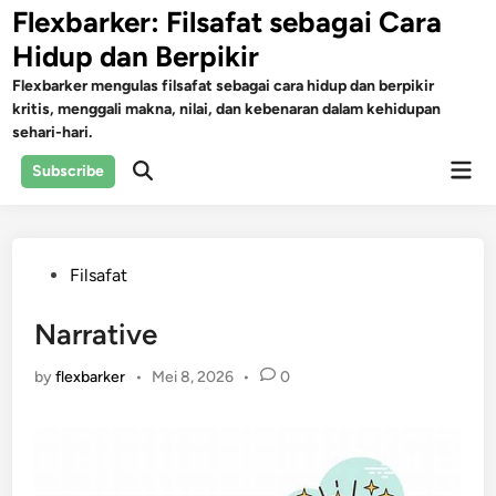
Skip
Flexbarker: Filsafat sebagai Cara
to
Hidup dan Berpikir
content
Flexbarker mengulas filsafat sebagai cara hidup dan berpikir
kritis, menggali makna, nilai, dan kebenaran dalam kehidupan
sehari-hari.
Mai
Subscribe
Open
Men
Search
Posted
Filsafat
in
Narrative
by
flexbarker
•
Mei 8, 2026
•
0