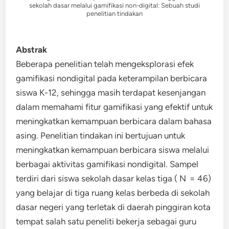
sekolah dasar melalui gamifikasi non-digital: Sebuah studi
penelitian tindakan
Abstrak
Beberapa penelitian telah mengeksplorasi efek
gamifikasi nondigital pada keterampilan berbicara
siswa K-12, sehingga masih terdapat kesenjangan
dalam memahami fitur gamifikasi yang efektif untuk
meningkatkan kemampuan berbicara dalam bahasa
asing. Penelitian tindakan ini bertujuan untuk
meningkatkan kemampuan berbicara siswa melalui
berbagai aktivitas gamifikasi nondigital. Sampel
terdiri dari siswa sekolah dasar kelas tiga ( N = 46)
yang belajar di tiga ruang kelas berbeda di sekolah
dasar negeri yang terletak di daerah pinggiran kota
tempat salah satu peneliti bekerja sebagai guru