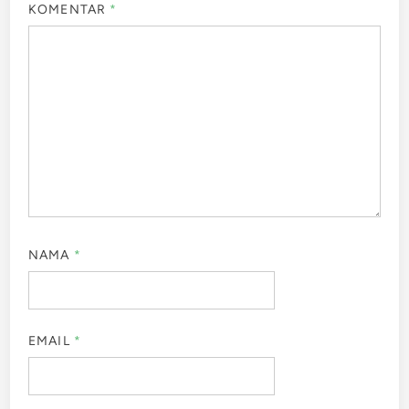
KOMENTAR
*
NAMA
*
EMAIL
*