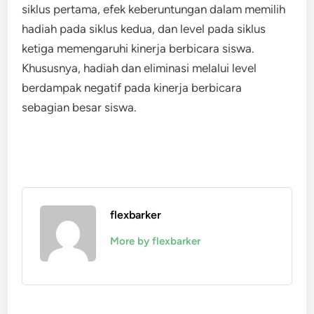
siklus pertama, efek keberuntungan dalam memilih
hadiah pada siklus kedua, dan level pada siklus
ketiga memengaruhi kinerja berbicara siswa.
Khususnya, hadiah dan eliminasi melalui level
berdampak negatif pada kinerja berbicara
sebagian besar siswa.
flexbarker
More by flexbarker