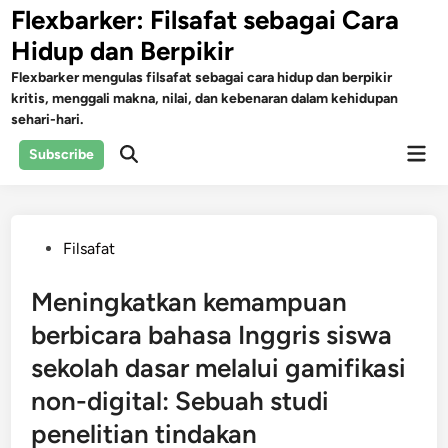
Skip
Flexbarker: Filsafat sebagai Cara
to
Hidup dan Berpikir
content
Flexbarker mengulas filsafat sebagai cara hidup dan berpikir
kritis, menggali makna, nilai, dan kebenaran dalam kehidupan
sehari-hari.
Mai
Subscribe
Open
Men
Search
Posted
Filsafat
in
Meningkatkan kemampuan
berbicara bahasa Inggris siswa
sekolah dasar melalui gamifikasi
non-digital: Sebuah studi
penelitian tindakan