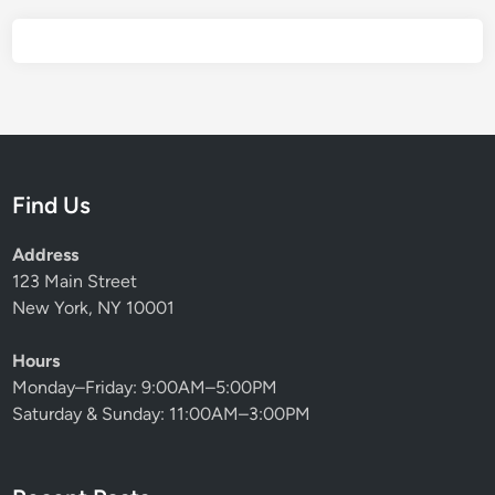
Find Us
Address
123 Main Street
New York, NY 10001
Hours
Monday–Friday: 9:00AM–5:00PM
Saturday & Sunday: 11:00AM–3:00PM