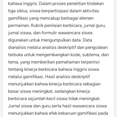
bahasa Inggris. Dalam proses penelitian tindakan
tiga siklus, siswa berpartisipasi dalam aktivitas
gamifikasi yang mencakup berbagai elemen
permainan. Rubrik penilaian berbicara, jurnal guru,
jurnal siswa, dan formulir wawancara siswa
digunakan untuk mengumpulkan data. Data
dianalisis melalui analisis deskriptif dan pengodean
terbuka untuk mengembangkan kode, subtema, dan
tema, yang memberikan pemahaman terperinci
tentang kinerja berbicara bahasa Inggris siswa
melalui gamifikasi. Hasil analisis deskriptif
menunjukkan bahwa kinerja berbicara sebagian
besar siswa meningkat, sedangkan kinerja
berbicara sejumlah kecil siswa tidak meningkat.
Jurnal siswa dan guru serta hasil wawancara siswa
menunjukkan bahwa efek kebaruan gamifikasi pada