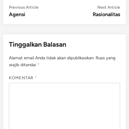
Navigasi
Previous
Nex
Previous Article
Next Article
article:
artic
Agensi
Rasionalitas
pos
Tinggalkan Balasan
Alamat email Anda tidak akan dipublikasikan.
Ruas yang
wajib ditandai
*
KOMENTAR
*