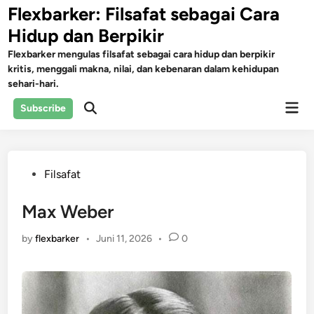
Skip
Flexbarker: Filsafat sebagai Cara
to
Hidup dan Berpikir
content
Flexbarker mengulas filsafat sebagai cara hidup dan berpikir
kritis, menggali makna, nilai, dan kebenaran dalam kehidupan
sehari-hari.
Mai
Subscribe
Open
Men
Search
Posted
Filsafat
in
Max Weber
by
flexbarker
•
Juni 11, 2026
•
0