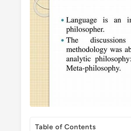
Table of Contents