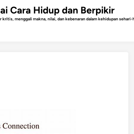
gai Cara Hidup dan Berpikir
r kritis, menggali makna, nilai, dan kebenaran dalam kehidupan sehari-h