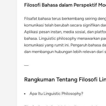
Filosofi Bahasa dalam Perspektif M
Filsafat bahasa terus berkembang seiring deng
komunikasi telah berubah secara signifikan d
Aplikasi pesan instan, media sosial, dan pla
bahasa. Linguistic philosophy menawarkan p
komunikasi yang rumit ini. Pengaruh bahasa d
dan membangun hubungan lebih relevan dari 
—
Rangkuman Tentang Filosofi Lin
Apa Itu Linguistic Philosophy?