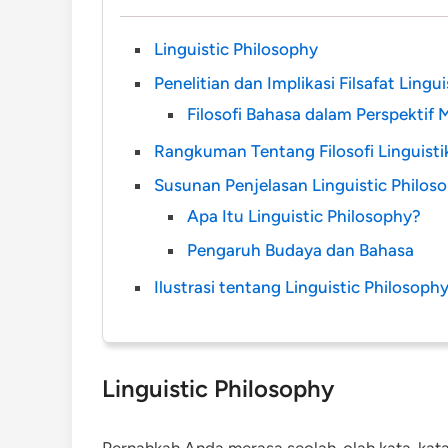
Linguistic Philosophy
Penelitian dan Implikasi Filsafat Lingui
Filosofi Bahasa dalam Perspektif
Rangkuman Tentang Filosofi Linguisti
Susunan Penjelasan Linguistic Philos
Apa Itu Linguistic Philosophy?
Pengaruh Budaya dan Bahasa
Ilustrasi tentang Linguistic Philosoph
Linguistic Philosophy