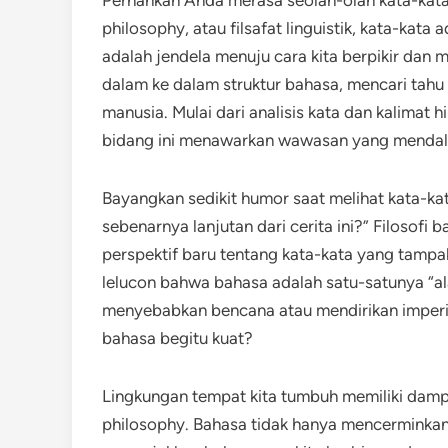
Pernahkah Anda merasa seolah-olah kata-kata 
philosophy, atau filsafat linguistik, kata-kata
adalah jendela menuju cara kita berpikir dan m
dalam ke dalam struktur bahasa, mencari tahu
manusia. Mulai dari analisis kata dan kalimat
bidang ini menawarkan wawasan yang mendal
Bayangkan sedikit humor saat melihat kata-ka
sebenarnya lanjutan dari cerita ini?” Filosofi
perspektif baru tentang kata-kata yang tamp
lelucon bahwa bahasa adalah satu-satunya “ala
menyebabkan bencana atau mendirikan imperi
bahasa begitu kuat?
Lingkungan tempat kita tumbuh memiliki damp
philosophy. Bahasa tidak hanya mencerminkan