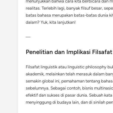
menunjukkan bahwa cara kita berbicara dan m
realitas. Terlebih lagi, banyak filsuf besar, 
batas bahasa merupakan batas-batas dunia kita
dalam? Yuk, kita lanjutkan!
—
Penelitian dan Implikasi Filsafat
Filsafat linguistik atau linguistic philosophy 
akademik, melainkan telah merasuk dalam ba
semakin global ini, pemahaman tentang bahasa
sebelumnya. Sebagai contoh, bisnis multinas
efektif dan sukses di pasar dunia. Sebuah kata
menyinggung di budaya lain, dan di sinilah pe