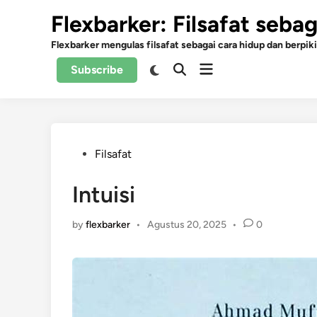
Skip
Flexbarker: Filsafat seba
to
content
Flexbarker mengulas filsafat sebagai cara hidup dan berpiki
Open
Switch
Subscribe
Open
to
menu
Search
dark
mode
Posted
Filsafat
in
Intuisi
by
flexbarker
•
Agustus 20, 2025
•
0