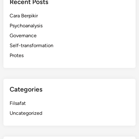
Recent Posts
Cara Berpikir
Psychoanalysis
Governance
Self-transformation
Protes
Categories
Filsafat
Uncategorized