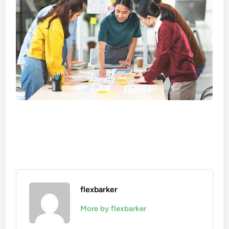
flexbarker
More by flexbarker