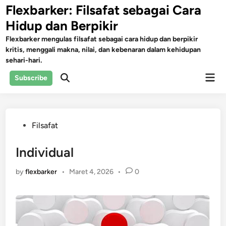
Skip
Flexbarker: Filsafat sebagai Cara
to
Hidup dan Berpikir
content
Flexbarker mengulas filsafat sebagai cara hidup dan berpikir
kritis, menggali makna, nilai, dan kebenaran dalam kehidupan
sehari-hari.
Mai
Subscribe
Open
Men
Search
Posted
Filsafat
in
Individual
by
flexbarker
•
Maret 4, 2026
•
0