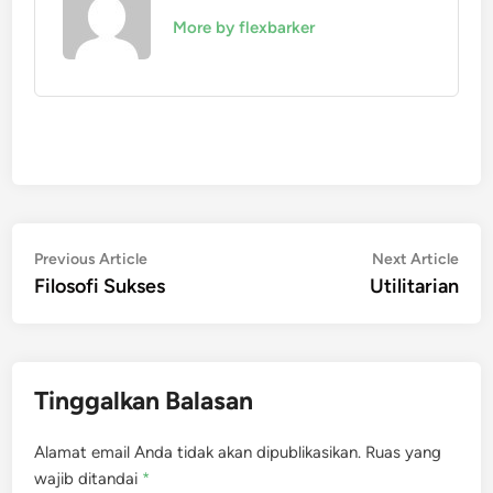
More by flexbarker
Navigasi
Previous
Nex
Previous Article
Next Article
article:
artic
Filosofi Sukses
Utilitarian
pos
Tinggalkan Balasan
Alamat email Anda tidak akan dipublikasikan.
Ruas yang
wajib ditandai
*