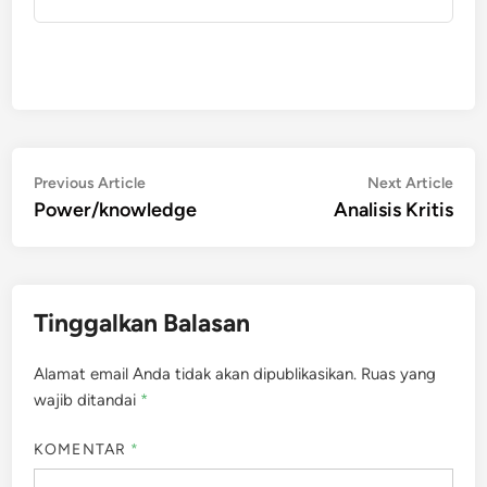
Navigasi
Previous
Nex
Previous Article
Next Article
article:
artic
Power/knowledge
Analisis Kritis
pos
Tinggalkan Balasan
Alamat email Anda tidak akan dipublikasikan.
Ruas yang
wajib ditandai
*
KOMENTAR
*