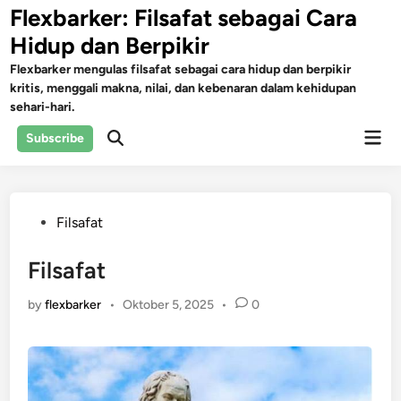
Skip
Flexbarker: Filsafat sebagai Cara
to
Hidup dan Berpikir
content
Flexbarker mengulas filsafat sebagai cara hidup dan berpikir
kritis, menggali makna, nilai, dan kebenaran dalam kehidupan
sehari-hari.
Mai
Subscribe
Open
Men
Search
Posted
Filsafat
in
Filsafat
by
flexbarker
•
Oktober 5, 2025
•
0