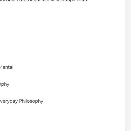
Mental
ophy
veryday Philosophy