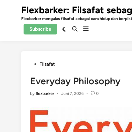
Skip
Flexbarker: Filsafat seba
to
content
Flexbarker mengulas filsafat sebagai cara hidup dan berpiki
Open
Switch
Subscribe
Open
to
menu
Search
dark
mode
Posted
Filsafat
in
Everyday Philosophy
by
flexbarker
•
Juni 7, 2026
•
0