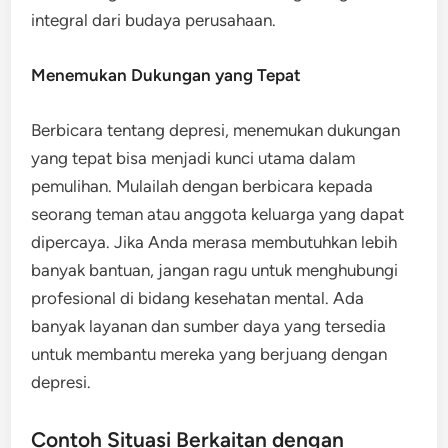
integral dari budaya perusahaan.
Menemukan Dukungan yang Tepat
Berbicara tentang depresi, menemukan dukungan
yang tepat bisa menjadi kunci utama dalam
pemulihan. Mulailah dengan berbicara kepada
seorang teman atau anggota keluarga yang dapat
dipercaya. Jika Anda merasa membutuhkan lebih
banyak bantuan, jangan ragu untuk menghubungi
profesional di bidang kesehatan mental. Ada
banyak layanan dan sumber daya yang tersedia
untuk membantu mereka yang berjuang dengan
depresi.
Contoh Situasi Berkaitan dengan