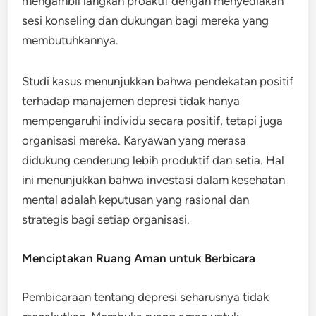
mengambil langkah proaktif dengan menyediakan
sesi konseling dan dukungan bagi mereka yang
membutuhkannya.
Studi kasus menunjukkan bahwa pendekatan positif
terhadap manajemen depresi tidak hanya
mempengaruhi individu secara positif, tetapi juga
organisasi mereka. Karyawan yang merasa
didukung cenderung lebih produktif dan setia. Hal
ini menunjukkan bahwa investasi dalam kesehatan
mental adalah keputusan yang rasional dan
strategis bagi setiap organisasi.
Menciptakan Ruang Aman untuk Berbicara
Pembicaraan tentang depresi seharusnya tidak