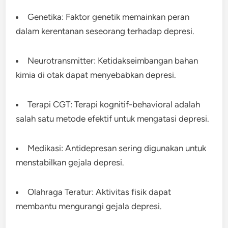
Genetika: Faktor genetik memainkan peran
dalam kerentanan seseorang terhadap depresi.
Neurotransmitter: Ketidakseimbangan bahan
kimia di otak dapat menyebabkan depresi.
Terapi CGT: Terapi kognitif-behavioral adalah
salah satu metode efektif untuk mengatasi depresi.
Medikasi: Antidepresan sering digunakan untuk
menstabilkan gejala depresi.
Olahraga Teratur: Aktivitas fisik dapat
membantu mengurangi gejala depresi.