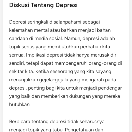
Diskusi Tentang Depresi
Depresi seringkali disalahpahami sebagai
kelemahan mental atau bahkan menjadi bahan
candaan di media sosial. Namun, depresi adalah
topik serius yang membutuhkan perhatian kita
semua. Implikasi depresi tidak hanya merusak diri
sendiri, tetapi dapat mempengaruhi orang-orang di
sekitar kita. Ketika seseorang yang kita sayangi
menunjukkan gejela-gejala yang mengarah pada
depresi, penting bagi kita untuk menjadi pendengar
yang baik dan memberikan dukungan yang mereka
butuhkan.
Berbicara tentang depresi tidak seharusnya
menjadi topik yang tabu. Pengetahuan dan