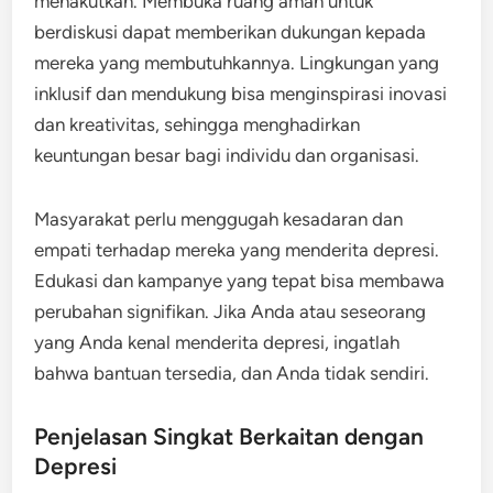
menakutkan. Membuka ruang aman untuk
berdiskusi dapat memberikan dukungan kepada
mereka yang membutuhkannya. Lingkungan yang
inklusif dan mendukung bisa menginspirasi inovasi
dan kreativitas, sehingga menghadirkan
keuntungan besar bagi individu dan organisasi.
Masyarakat perlu menggugah kesadaran dan
empati terhadap mereka yang menderita depresi.
Edukasi dan kampanye yang tepat bisa membawa
perubahan signifikan. Jika Anda atau seseorang
yang Anda kenal menderita depresi, ingatlah
bahwa bantuan tersedia, dan Anda tidak sendiri.
Penjelasan Singkat Berkaitan dengan
Depresi