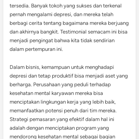
tersedia. Banyak tokoh yang sukses dan terkenal
pernah mengalami depresi, dan mereka telah
berbagi cerita tentang bagaimana mereka berjuang
dan akhirnya bangkit. Testimonial semacam ini bisa
menjadi pengingat bahwa kita tidak sendirian
dalam pertempuran ini.
Dalam bisnis, kemampuan untuk menghadapi
depresi dan tetap produktif bisa menjadi aset yang
berharga. Perusahaan yang peduli terhadap
kesehatan mental karyawan mereka bisa
menciptakan lingkungan kerja yang lebih baik,
memanfaatkan potensi penuh dari tim mereka.
Strategi pemasaran yang efektif dalam hal ini
adalah dengan menciptakan program yang
mendorong kesehatan mental sebagai bagian