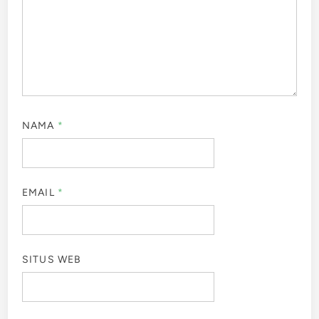
NAMA
*
EMAIL
*
SITUS WEB