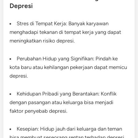
Depresi
Stres di Tempat Kerja: Banyak karyawan
menghadapi tekanan di tempat kerja yang dapat
meningkatkan risiko depresi.
Perubahan Hidup yang Signifikan: Pindah ke
kota baru atau kehilangan pekerjaan dapat memicu
depresi.
Kehidupan Pribadi yang Berantakan: Konflik
dengan pasangan atau keluarga bisa menjadi
faktor penyebab depresi.
Kesepian: Hidup jauh dari keluarga dan teman
bisa membuat seseorang rentan terhadap depresi.