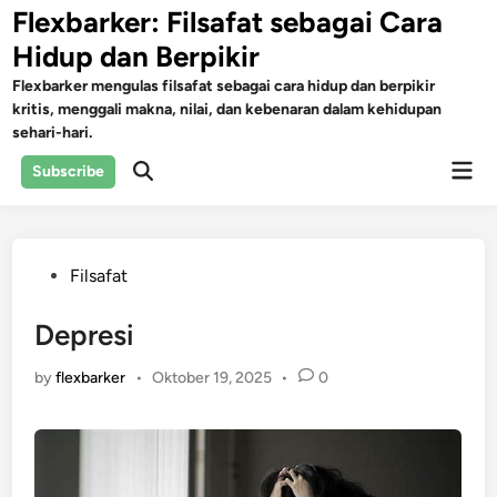
Skip
Flexbarker: Filsafat sebagai Cara
to
Hidup dan Berpikir
content
Flexbarker mengulas filsafat sebagai cara hidup dan berpikir
kritis, menggali makna, nilai, dan kebenaran dalam kehidupan
sehari-hari.
Mai
Subscribe
Open
Men
Search
Posted
Filsafat
in
Depresi
by
flexbarker
•
Oktober 19, 2025
•
0