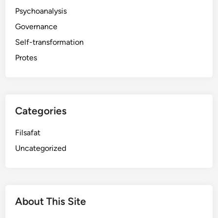
Psychoanalysis
Governance
Self-transformation
Protes
Categories
Filsafat
Uncategorized
About This Site