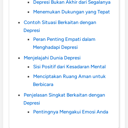
Depresi Bukan Akhir dari Segalanya
Menemukan Dukungan yang Tepat
Contoh Situasi Berkaitan dengan
Depresi
Peran Penting Empati dalam
Menghadapi Depresi
Menjelajahi Dunia Depresi
Sisi Positif dari Kesadaran Mental
Menciptakan Ruang Aman untuk
Berbicara
Penjelasan Singkat Berkaitan dengan
Depresi
Pentingnya Mengakui Emosi Anda