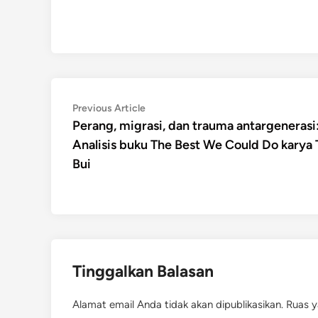
Navigasi
Previous
Previous Article
article:
Perang, migrasi, dan trauma antargenerasi
pos
Analisis buku The Best We Could Do karya 
Bui
Tinggalkan Balasan
Alamat email Anda tidak akan dipublikasikan.
Ruas y