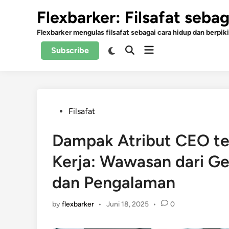
Skip
Flexbarker: Filsafat seba
to
content
Flexbarker mengulas filsafat sebagai cara hidup dan berpiki
Open
Switch
Subscribe
Open
to
menu
Search
dark
mode
Posted
Filsafat
in
Dampak Atribut CEO t
Kerja: Wawasan dari Ge
dan Pengalaman
by
flexbarker
•
Juni 18, 2025
•
0