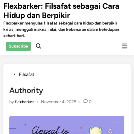
Skip
Flexbarker: Filsafat sebagai Cara
to
Hidup dan Berpikir
content
Flexbarker mengulas filsafat sebagai cara hidup dan berpikir
kritis, menggali makna, nilai, dan kebenaran dalam kehidupan
sehari-hari.
Mai
Subscribe
Open
Men
Search
Posted
Filsafat
in
Authority
by
flexbarker
•
November 4, 2025
•
0