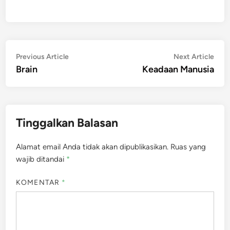
Navigasi
Previous
Nex
Previous Article
Next Article
article:
artic
Brain
Keadaan Manusia
pos
Tinggalkan Balasan
Alamat email Anda tidak akan dipublikasikan.
Ruas yang
wajib ditandai
*
KOMENTAR
*