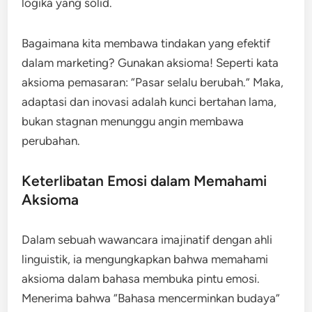
logika yang solid.
Bagaimana kita membawa tindakan yang efektif
dalam marketing? Gunakan aksioma! Seperti kata
aksioma pemasaran: “Pasar selalu berubah.” Maka,
adaptasi dan inovasi adalah kunci bertahan lama,
bukan stagnan menunggu angin membawa
perubahan.
Keterlibatan Emosi dalam Memahami
Aksioma
Dalam sebuah wawancara imajinatif dengan ahli
linguistik, ia mengungkapkan bahwa memahami
aksioma dalam bahasa membuka pintu emosi.
Menerima bahwa “Bahasa mencerminkan budaya”