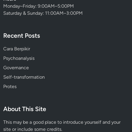
Monday–Friday: 9:00AM–5:00PM
Saturday & Sunday: 11:00AM–3:00PM
Recent Posts
Cara Berpikir
Psychoanalysis
Governance
Self-transformation
Protes
About This Site
This may be a good place to introduce yourself and your
site or include some credits.