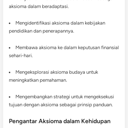
aksioma dalam beradaptasi.
Mengidentifikasi aksioma dalam kebijakan
pendidikan dan penerapannya.
Membawa aksioma ke dalam keputusan finansial
sehari-hari.
Mengeksplorasi aksioma budaya untuk
meningkatkan pemahaman.
Mengembangkan strategi untuk mengeksekusi
tujuan dengan aksioma sebagai prinsip panduan.
Pengantar Aksioma dalam Kehidupan