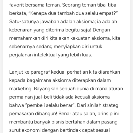
favorit bersama teman. Seorang teman tiba-tiba
berkata, “Kenapa dua tambah dua selalu empat?”
Satu-satunya jawaban adalah aksioma; ia adalah
kebenaran yang diterima begitu saja! Dengan
memahamkan diri kita akan kekuatan aksioma, kita
sebenarnya sedang menyiapkan diri untuk
perjalanan intelektual yang lebih luas.
Lanjut ke paragraf kedua, perhatian kita diarahkan
kepada bagaimana aksioma diterapkan dalam
marketing. Bayangkan sebuah dunia di mana aturan
permainan jual-beli tidak ada kecuali aksioma
bahwa “pembeli selalu benar”. Dari sinilah strategi
pemasaran dibangun! Benar atau salah, prinsip ini
membantu banyak bisnis bertahan dalam pasang-
surut ekonomi dengan bertindak cepat sesuai