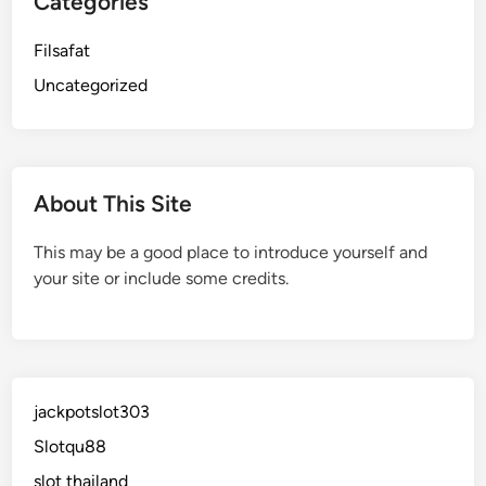
Categories
Filsafat
Uncategorized
About This Site
This may be a good place to introduce yourself and
your site or include some credits.
jackpotslot303
Slotqu88
slot thailand