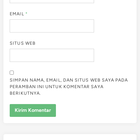
EMAIL
*
SITUS WEB
SIMPAN NAMA, EMAIL, DAN SITUS WEB SAYA PADA
PERAMBAN INI UNTUK KOMENTAR SAYA
BERIKUTNYA.