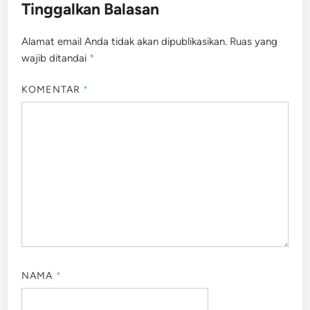
Tinggalkan Balasan
Alamat email Anda tidak akan dipublikasikan.
Ruas yang
wajib ditandai
*
KOMENTAR
*
NAMA
*