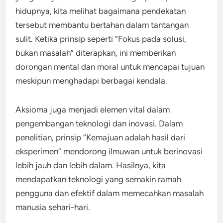
hidupnya, kita melihat bagaimana pendekatan
tersebut membantu bertahan dalam tantangan
sulit. Ketika prinsip seperti “Fokus pada solusi,
bukan masalah” diterapkan, ini memberikan
dorongan mental dan moral untuk mencapai tujuan
meskipun menghadapi berbagai kendala.
Aksioma juga menjadi elemen vital dalam
pengembangan teknologi dan inovasi. Dalam
penelitian, prinsip “Kemajuan adalah hasil dari
eksperimen” mendorong ilmuwan untuk berinovasi
lebih jauh dan lebih dalam. Hasilnya, kita
mendapatkan teknologi yang semakin ramah
pengguna dan efektif dalam memecahkan masalah
manusia sehari-hari.