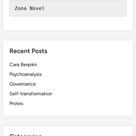
Zona Novel
Recent Posts
Cara Berpikir
Psychoanalysis
Governance
Self-transformation
Protes