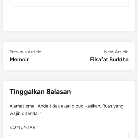
Navigasi
Previous
Nex
Previous Article
Next Article
article:
artic
Memoir
Filsafat Buddha
pos
Tinggalkan Balasan
Alamat email Anda tidak akan dipublikasikan.
Ruas yang
wajib ditandai
*
KOMENTAR
*