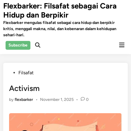
Skip
Flexbarker: Filsafat sebagai Cara
to
Hidup dan Berpikir
content
Flexbarker mengulas filsafat sebagai cara hidup dan berpikir
kritis, menggali makna, nilai, dan kebenaran dalam kehidupan
sehari-hari.
Mai
Subscribe
Open
Men
Search
Posted
Filsafat
in
Activism
by
flexbarker
•
November 1, 2025
•
0